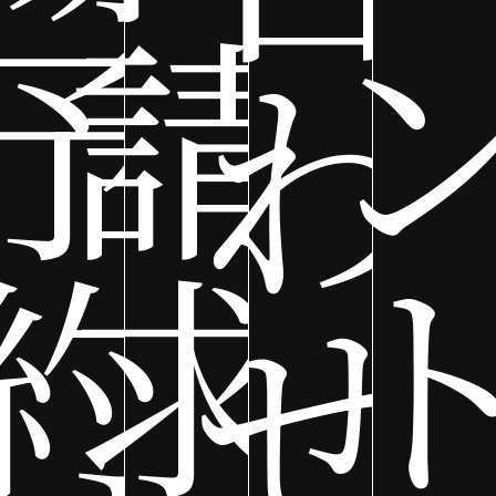
予
請
わ
約
求
せ