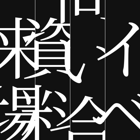
来
資
い
場
料
合