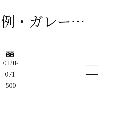
注文住宅の施工ギャラリー【外観施工例・ガレージ施工例・キッチン施工例・リビング施工例・洗面施工例・階段施工例・エントランス施工例など】
0120-
ム
071-
500