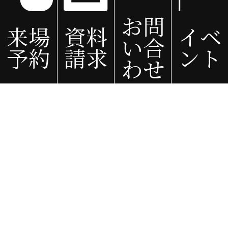
群馬県
お問
上野村、神流町、藤岡市、玉村町、伊勢崎市、太田市、大泉町、千代田町、邑楽町、
来場
資料
イベ
館林市、明和町、板倉町、etc…
い合
予約
請求
ント
わせ
Copyright © 2005
埼玉県川越市、さいたま市の注文住宅なら一級建築士事務所ビー・エル・ビルド
Ltd. All Rights Reserved.