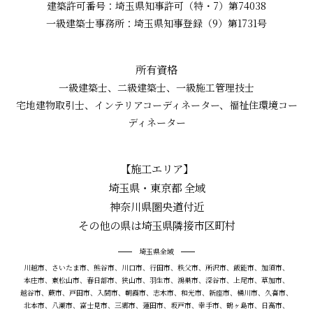
建築許可番号：埼玉県知事許可（特・7）第74038
一級建築士事務所：埼玉県知事登録（9）第1731号
所有資格
一級建築士、二級建築士、一級施工管理技士
宅地建物取引士、インテリアコーディネーター、福祉住環境コー
ディネーター
【施工エリア】
埼玉県・東京都 全域
神奈川県圏央道付近
その他の県は埼玉県隣接市区町村
埼玉県全域
川越市、さいたま市、熊谷市、川口市、行田市、秩父市、所沢市、飯能市、加須市、
本庄市、東松山市、春日部市、狭山市、羽生市、鴻巣市、深谷市、上尾市、草加市、
越谷市、蕨市、戸田市、入間市、朝霞市、志木市、和光市、新座市、桶川市、久喜市、
北本市、八潮市、富士見市、三郷市、蓮田市、坂戸市、幸手市、鶴ヶ島市、日高市、