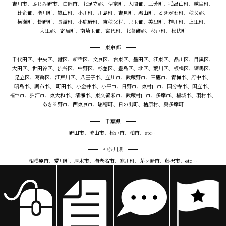
吉川市、ふじみ野市、白岡市、北足立郡、伊奈町、入間郡、三芳町、毛呂山町、越生町、
比企郡、滑川町、嵐山町、小川町、川島町、吉見町、鳩山町、ときがわ町、秩父郡、
横瀬町、皆野町、長瀞町、小鹿野町、東秩父村、児玉郡、美里町、神川町、上里町、
大里郡、寄居町、南埼玉郡、宮代町、北葛飾郡、杉戸町、松伏町
東京都
千代田区、中央区、港区、新宿区、文京区、台東区、墨田区、江東区、品川区、目黒区、
大田区、世田谷区、渋谷区、中野区、杉並区、豊島区、北区、荒川区、板橋区、練馬区、
足立区、葛飾区、江戸川区、八王子市、立川市、武蔵野市、三鷹市、青梅市、府中市、
昭島市、調布市、 町田市、小金井市、小平市、日野市、東村山市、国分寺市、国立市、
福生市、狛江市、東大和市、清瀬市、東久留米市、武蔵村山市、多摩市、稲城市、羽村市、
あきる野市、西東京市、瑞穂町、日の出町、檜原村、奥多摩町
千葉県
野田市、流山市、松戸市、柏市、etc…
神奈川県
相模原市、愛川町、厚木市、海老名市、寒川町、茅ヶ崎市、藤沢市、etc…
茨城県
古河市、五霞町、境町、etc…
栃木県
野木町、小山市、栃木市、佐野市、足利市、etc…