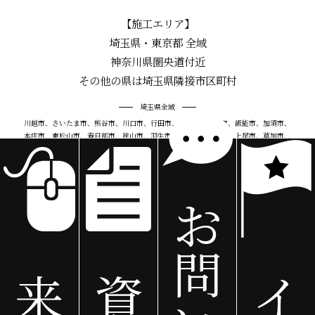
【施工エリア】
埼玉県・東京都 全域
神奈川県圏央道付近
その他の県は埼玉県隣接市区町村
埼玉県全域
川越市、さいたま市、熊谷市、川口市、行田市、秩父市、所沢市、飯能市、加須市、
本庄市、東松山市、春日部市、狭山市、羽生市、鴻巣市、深谷市、上尾市、草加市、
越谷市、蕨市、戸田市、入間市、朝霞市、志木市、和光市、新座市、桶川市、久喜市、
北本市、八潮市、富士見市、三郷市、蓮田市、坂戸市、幸手市、鶴ヶ島市、日高市、
吉川市、ふじみ野市、白岡市、北足立郡、伊奈町、入間郡、三芳町、毛呂山町、越生町、
比企郡、滑川町、嵐山町、小川町、川島町、吉見町、鳩山町、ときがわ町、秩父郡、
お
横瀬町、皆野町、長瀞町、小鹿野町、東秩父村、児玉郡、美里町、神川町、上里町、
大里郡、寄居町、南埼玉郡、宮代町、北葛飾郡、杉戸町、松伏町
東京都
問
千代田区、中央区、港区、新宿区、文京区、台東区、墨田区、江東区、品川区、目黒区、
大田区、世田谷区、渋谷区、中野区、杉並区、豊島区、北区、荒川区、板橋区、練馬区、
来
資
イ
足立区、葛飾区、江戸川区、八王子市、立川市、武蔵野市、三鷹市、青梅市、府中市、
昭島市、調布市、 町田市、小金井市、小平市、日野市、東村山市、国分寺市、国立市、
福生市、狛江市、東大和市、清瀬市、東久留米市、武蔵村山市、多摩市、稲城市、羽村市、
あきる野市、西東京市、瑞穂町、日の出町、檜原村、奥多摩町