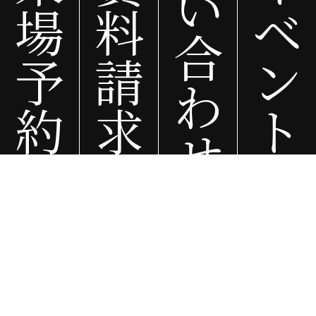
い
場
料
ベ
千葉県
合
野田市、流山市、松戸市、柏市、etc…
予
請
ン
神奈川県
わ
相模原市、愛川町、厚木市、海老名市、寒川町、茅ヶ崎市、藤沢市、etc…
約
求
ト
茨城県
古河市、五霞町、境町、etc…
せ
栃木県
野木町、小山市、栃木市、佐野市、足利市、etc…
群馬県
上野村、神流町、藤岡市、玉村町、伊勢崎市、太田市、大泉町、千代田町、邑楽町、
館林市、明和町、板倉町、etc…