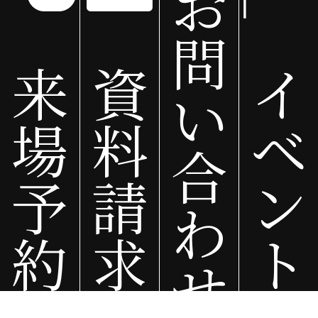
お
越谷市、蕨市、戸田市、入間市、朝霞市、志木市、和光市、新座市、桶川市、久喜市、
北本市、八潮市、富士見市、三郷市、蓮田市、坂戸市、幸手市、鶴ヶ島市、日高市、
問
吉川市、ふじみ野市、白岡市、北足立郡、伊奈町、入間郡、三芳町、毛呂山町、越生町、
比企郡、滑川町、嵐山町、小川町、川島町、吉見町、鳩山町、ときがわ町、秩父郡、
来
資
イ
横瀬町、皆野町、長瀞町、小鹿野町、東秩父村、児玉郡、美里町、神川町、上里町、
大里郡、寄居町、南埼玉郡、宮代町、北葛飾郡、杉戸町、松伏町
い
東京都
場
料
ベ
千代田区、中央区、港区、新宿区、文京区、台東区、墨田区、江東区、品川区、目黒区、
大田区、世田谷区、渋谷区、中野区、杉並区、豊島区、北区、荒川区、板橋区、練馬区、
合
足立区、葛飾区、江戸川区、八王子市、立川市、武蔵野市、三鷹市、青梅市、府中市、
昭島市、調布市、 町田市、小金井市、小平市、日野市、東村山市、国分寺市、国立市、
福生市、狛江市、東大和市、清瀬市、東久留米市、武蔵村山市、多摩市、稲城市、羽村市、
予
請
ン
あきる野市、西東京市、瑞穂町、日の出町、檜原村、奥多摩町
わ
千葉県
野田市、流山市、松戸市、柏市、etc…
約
求
ト
神奈川県
せ
相模原市、愛川町、厚木市、海老名市、寒川町、茅ヶ崎市、藤沢市、etc…
茨城県
古河市、五霞町、境町、etc…