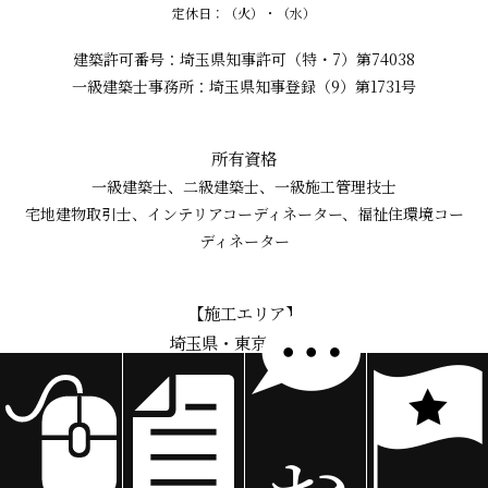
定休日：（火）・（水）
建築許可番号：埼玉県知事許可（特・7）第74038
一級建築士事務所：埼玉県知事登録（9）第1731号
所有資格
一級建築士、二級建築士、一級施工管理技士
宅地建物取引士、インテリアコーディネーター、福祉住環境コー
ディネーター
【施工エリア】
埼玉県・東京都 全域
神奈川県圏央道付近
その他の県は埼玉県隣接市区町村
埼玉県全域
川越市、さいたま市、熊谷市、川口市、行田市、秩父市、所沢市、飯能市、加須市、
本庄市、東松山市、春日部市、狭山市、羽生市、鴻巣市、深谷市、上尾市、草加市、