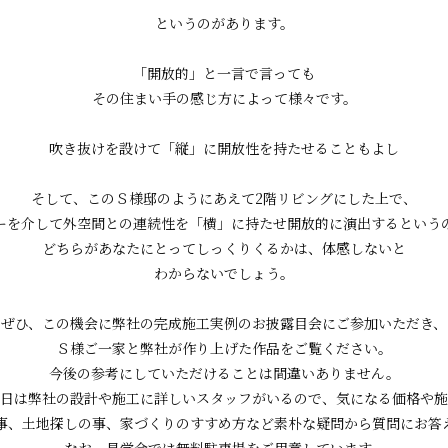
というのがあります。
「開放的」と一言で言っても
その住まい手の感じ方によって様々です。
吹き抜けを設けて「縦」に開放性を持たせることもよし
そして、このＳ様邸のようにあえて2階リビングにした上で、
ーを介して外空間との連続性を「横」に持たせ開放的に演出するという
どちらがあなたにとってしっくりくるかは、体感しないと
わからないでしょう。
ぜひ、この機会に弊社の完成施工実例のお披露目会にご参加いただき、
Ｓ様ご一家と弊社が作り上げた作品をご覧ください。
今後の参考にしていただけることは間違いありません。
日は弊社の設計や施工に詳しいスタッフがいるので、気になる価格や施
事、土地探しの事、家づくりのすすめ方など素朴な疑問から質問にお答
なお、見学会では無料駐車場をご用意しています。